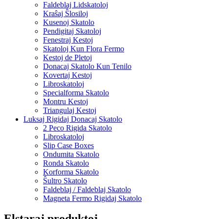
Faldeblaj Lidskatoloj
Kraŝaj Ŝlosiloj
Kusenoj Skatolo
Pendigitaj Skatoloj
Fenestraj Kestoj
Skatoloj Kun Flora Fermo
Kestoj de Pletoj
Donacaj Skatolo Kun Tenilo
Kovertaj Kestoj
Libroskatoloj
Specialforma Skatolo
Montru Kestoj
Triangulaj Kestoj
Luksaj Rigidaj Donacaj Skatolo
2 Peco Rigida Skatolo
Libroskatoloj
Slip Case Boxes
Ondumita Skatolo
Ronda Skatolo
Korforma Skatolo
Ŝultro Skatolo
Faldeblaj / Faldeblaj Skatolo
Magneta Fermo Rigidaj Skatolo
Elstaraj produktoj