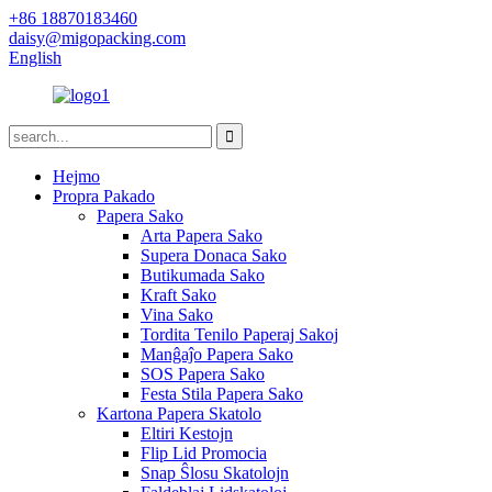
+86 18870183460
daisy@migopacking.com
English
Hejmo
Propra Pakado
Papera Sako
Arta Papera Sako
Supera Donaca Sako
Butikumada Sako
Kraft Sako
Vina Sako
Tordita Tenilo Paperaj Sakoj
Manĝaĵo Papera Sako
SOS Papera Sako
Festa Stila Papera Sako
Kartona Papera Skatolo
Eltiri Kestojn
Flip Lid Promocia
Snap Ŝlosu Skatolojn