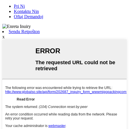
Pri Ni
Kontaktu Nin
Oftaj Demandoj
Sendu Retpoŝton
x