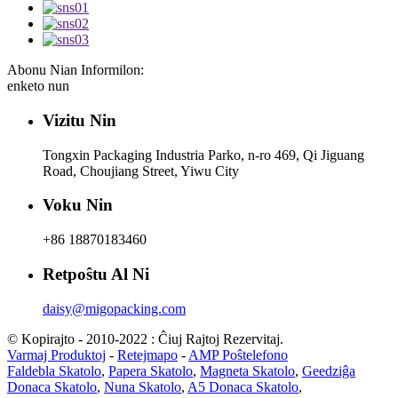
Abonu Nian Informilon:
enketo nun
Vizitu Nin
Tongxin Packaging Industria Parko, n-ro 469, Qi Jiguang
Road, Choujiang Street, Yiwu City
Voku Nin
+86 18870183460
Retpoŝtu Al Ni
daisy@migopacking.com
© Kopirajto - 2010-2022 : Ĉiuj Rajtoj Rezervitaj.
Varmaj Produktoj
-
Retejmapo
-
AMP Poŝtelefono
Faldebla Skatolo
,
Papera Skatolo
,
Magneta Skatolo
,
Geedziĝa
Donaca Skatolo
,
Nuna Skatolo
,
A5 Donaca Skatolo
,