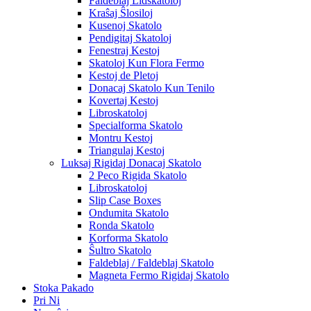
Faldeblaj Lidskatoloj
Kraŝaj Ŝlosiloj
Kusenoj Skatolo
Pendigitaj Skatoloj
Fenestraj Kestoj
Skatoloj Kun Flora Fermo
Kestoj de Pletoj
Donacaj Skatolo Kun Tenilo
Kovertaj Kestoj
Libroskatoloj
Specialforma Skatolo
Montru Kestoj
Triangulaj Kestoj
Luksaj Rigidaj Donacaj Skatolo
2 Peco Rigida Skatolo
Libroskatoloj
Slip Case Boxes
Ondumita Skatolo
Ronda Skatolo
Korforma Skatolo
Ŝultro Skatolo
Faldeblaj / Faldeblaj Skatolo
Magneta Fermo Rigidaj Skatolo
Stoka Pakado
Pri Ni