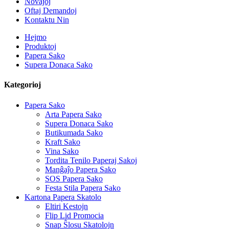
Novaĵoj
Oftaj Demandoj
Kontaktu Nin
Hejmo
Produktoj
Papera Sako
Supera Donaca Sako
Kategorioj
Papera Sako
Arta Papera Sako
Supera Donaca Sako
Butikumada Sako
Kraft Sako
Vina Sako
Tordita Tenilo Paperaj Sakoj
Manĝaĵo Papera Sako
SOS Papera Sako
Festa Stila Papera Sako
Kartona Papera Skatolo
Eltiri Kestojn
Flip Lid Promocia
Snap Ŝlosu Skatolojn