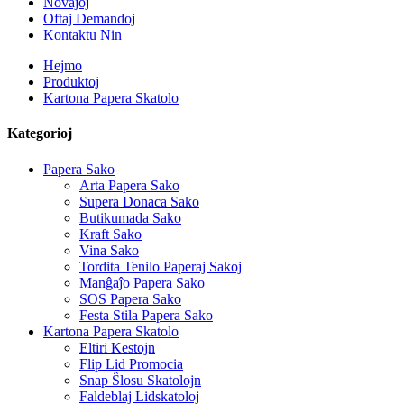
Novaĵoj
Oftaj Demandoj
Kontaktu Nin
Hejmo
Produktoj
Kartona Papera Skatolo
Kategorioj
Papera Sako
Arta Papera Sako
Supera Donaca Sako
Butikumada Sako
Kraft Sako
Vina Sako
Tordita Tenilo Paperaj Sakoj
Manĝaĵo Papera Sako
SOS Papera Sako
Festa Stila Papera Sako
Kartona Papera Skatolo
Eltiri Kestojn
Flip Lid Promocia
Snap Ŝlosu Skatolojn
Faldeblaj Lidskatoloj