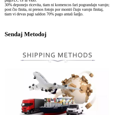
pago/LC ĉe la vido.
30% deponejo ricevita, tiam ni komencos fari pograndajn varojn;
post ĉio finita, ni prenos fotojn por montri ĉiujn varojn finitaj,
tiam vi devas pagi saldon 70% pago antaŭ ŝarĝo.
Sendaj Metodoj