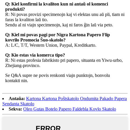
Q: Kiel konfirmi la kvaliton kun ni antaŭ ol komenci
produkti?
R: Ni povas provizi specimenojn kaj vi elektas unu aŭ pli, tiam ni
faras la kvaliton laŭ tio.
Sendu al ni viajn specimenojn, kaj ni faros ĝin laŭ via peto.
Q: Kiel mi povas pagi por Nigra Kartona Papero Flip
kovrilo Promocia Ŝuo-skatolo?
A: L/C, T/T, Western Union, Paypal, Kreditkarto.
Q: Kio estas via komerca tipo?
R: Ni estas profesia fabrikisto pri papero, situanta en Yiwu-urbo,
Zhejiang-provinco.
Se Q&A supre ne povis renkonti viajn punktojn, bonvolu
kontakti nin.
Antaŭa:
Kartona Kartona Poŝtskatolo Ondumita Pakado Papera
Sendanta Skatolo
Sekva:
Oleo Gutas Botelo Papero Faldebla Kovlo Skatolo