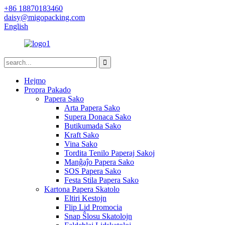
+86 18870183460
daisy@migopacking.com
English
Hejmo
Propra Pakado
Papera Sako
Arta Papera Sako
Supera Donaca Sako
Butikumada Sako
Kraft Sako
Vina Sako
Tordita Tenilo Paperaj Sakoj
Manĝaĵo Papera Sako
SOS Papera Sako
Festa Stila Papera Sako
Kartona Papera Skatolo
Eltiri Kestojn
Flip Lid Promocia
Snap Ŝlosu Skatolojn