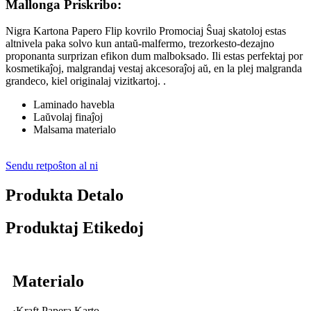
Mallonga Priskribo:
Nigra Kartona Papero Flip kovrilo Promociaj Ŝuaj skatoloj estas
altnivela paka solvo kun antaŭ-malfermo, trezorkesto-dezajno
proponanta surprizan efikon dum malboksado. Ili estas perfektaj por
kosmetikaĵoj, malgrandaj vestaj akcesoraĵoj aŭ, en la plej malgranda
grandeco, kiel originalaj vizitkartoj. .
Laminado havebla
Laŭvolaj finaĵoj
Malsama materialo
Sendu retpoŝton al ni
Produkta Detalo
Produktaj Etikedoj
Materialo
·Kraft Papera Karto