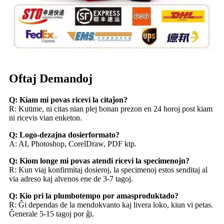
Oftaj Demandoj
Q: Kiam mi povas ricevi la citaĵon?
R: Kutime, ni citas nian plej bonan prezon en 24 horoj post kiam
ni ricevis vian enketon.
Q: Logo-dezajna dosierformato?
A: AI, Photoshop, CorelDraw, PDF ktp.
Q: Kiom longe mi povas atendi ricevi la specimenojn?
R: Kun viaj konfirmitaj dosieroj, la specimenoj estos senditaj al
via adreso kaj alvenos ene de 3-7 tagoj.
Q: Kio pri la plumbotempo por amasproduktado?
R: Ĝi dependas de la mendokvanto kaj livera loko, kiun vi petas.
Ĝenerale 5-15 tagoj por ĝi.