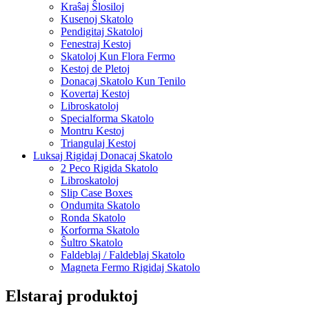
Kraŝaj Ŝlosiloj
Kusenoj Skatolo
Pendigitaj Skatoloj
Fenestraj Kestoj
Skatoloj Kun Flora Fermo
Kestoj de Pletoj
Donacaj Skatolo Kun Tenilo
Kovertaj Kestoj
Libroskatoloj
Specialforma Skatolo
Montru Kestoj
Triangulaj Kestoj
Luksaj Rigidaj Donacaj Skatolo
2 Peco Rigida Skatolo
Libroskatoloj
Slip Case Boxes
Ondumita Skatolo
Ronda Skatolo
Korforma Skatolo
Ŝultro Skatolo
Faldeblaj / Faldeblaj Skatolo
Magneta Fermo Rigidaj Skatolo
Elstaraj produktoj