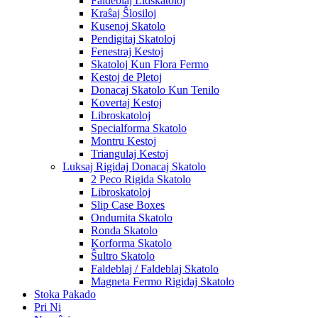
Faldeblaj Lidskatoloj
Kraŝaj Ŝlosiloj
Kusenoj Skatolo
Pendigitaj Skatoloj
Fenestraj Kestoj
Skatoloj Kun Flora Fermo
Kestoj de Pletoj
Donacaj Skatolo Kun Tenilo
Kovertaj Kestoj
Libroskatoloj
Specialforma Skatolo
Montru Kestoj
Triangulaj Kestoj
Luksaj Rigidaj Donacaj Skatolo
2 Peco Rigida Skatolo
Libroskatoloj
Slip Case Boxes
Ondumita Skatolo
Ronda Skatolo
Korforma Skatolo
Ŝultro Skatolo
Faldeblaj / Faldeblaj Skatolo
Magneta Fermo Rigidaj Skatolo
Stoka Pakado
Pri Ni