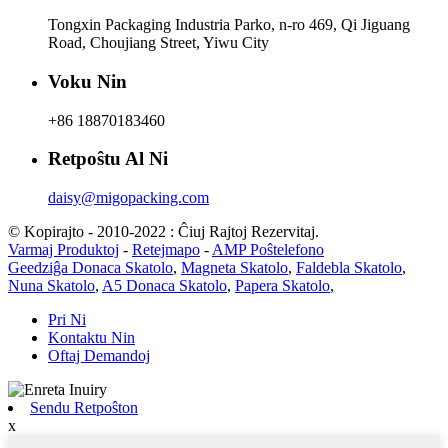
Tongxin Packaging Industria Parko, n-ro 469, Qi Jiguang
Road, Choujiang Street, Yiwu City
Voku Nin
+86 18870183460
Retpoŝtu Al Ni
daisy@migopacking.com
© Kopirajto - 2010-2022 : Ĉiuj Rajtoj Rezervitaj.
Varmaj Produktoj
-
Retejmapo
-
AMP Poŝtelefono
Geedziĝa Donaca Skatolo
,
Magneta Skatolo
,
Faldebla Skatolo
,
Nuna Skatolo
,
A5 Donaca Skatolo
,
Papera Skatolo
,
Pri Ni
Kontaktu Nin
Oftaj Demandoj
Sendu Retpoŝton
x