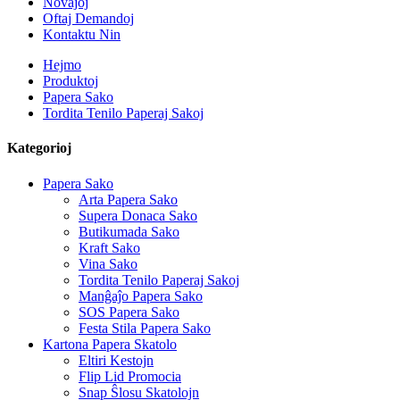
Novaĵoj
Oftaj Demandoj
Kontaktu Nin
Hejmo
Produktoj
Papera Sako
Tordita Tenilo Paperaj Sakoj
Kategorioj
Papera Sako
Arta Papera Sako
Supera Donaca Sako
Butikumada Sako
Kraft Sako
Vina Sako
Tordita Tenilo Paperaj Sakoj
Manĝaĵo Papera Sako
SOS Papera Sako
Festa Stila Papera Sako
Kartona Papera Skatolo
Eltiri Kestojn
Flip Lid Promocia
Snap Ŝlosu Skatolojn