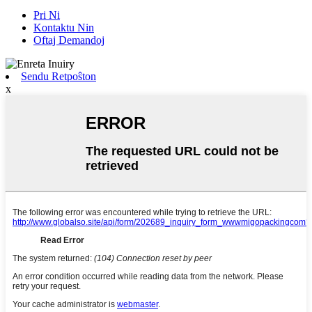
Pri Ni
Kontaktu Nin
Oftaj Demandoj
Sendu Retpoŝton
x