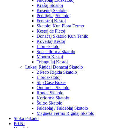
Faldeblaj Lidskatoloj
Kraŝaj Ŝlosiloj
Kusenoj Skatolo
Pendigitaj Skatoloj
Fenestraj Kestoj
Skatoloj Kun Flora Fermo
Kestoj de Pletoj
Donacaj Skatolo Kun Tenilo
Kovertaj Kestoj
Libroskatoloj
Specialforma Skatolo
Montru Kestoj
Triangulaj Kestoj
Luksaj Rigidaj Donacaj Skatolo
2 Peco Rigida Skatolo
Libroskatoloj
Slip Case Boxes
Ondumita Skatolo
Ronda Skatolo
Korforma Skatolo
Ŝultro Skatolo
Faldeblaj / Faldeblaj Skatolo
Magneta Fermo Rigidaj Skatolo
Stoka Pakado
Pri Ni