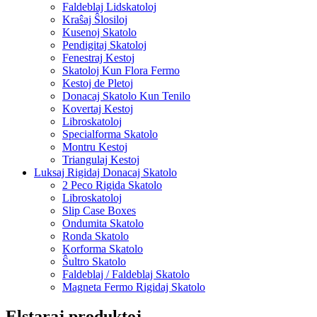
Faldeblaj Lidskatoloj
Kraŝaj Ŝlosiloj
Kusenoj Skatolo
Pendigitaj Skatoloj
Fenestraj Kestoj
Skatoloj Kun Flora Fermo
Kestoj de Pletoj
Donacaj Skatolo Kun Tenilo
Kovertaj Kestoj
Libroskatoloj
Specialforma Skatolo
Montru Kestoj
Triangulaj Kestoj
Luksaj Rigidaj Donacaj Skatolo
2 Peco Rigida Skatolo
Libroskatoloj
Slip Case Boxes
Ondumita Skatolo
Ronda Skatolo
Korforma Skatolo
Ŝultro Skatolo
Faldeblaj / Faldeblaj Skatolo
Magneta Fermo Rigidaj Skatolo
Elstaraj produktoj