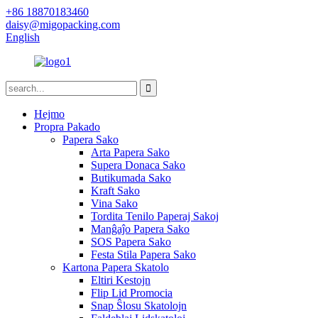
+86 18870183460
daisy@migopacking.com
English
Hejmo
Propra Pakado
Papera Sako
Arta Papera Sako
Supera Donaca Sako
Butikumada Sako
Kraft Sako
Vina Sako
Tordita Tenilo Paperaj Sakoj
Manĝaĵo Papera Sako
SOS Papera Sako
Festa Stila Papera Sako
Kartona Papera Skatolo
Eltiri Kestojn
Flip Lid Promocia
Snap Ŝlosu Skatolojn