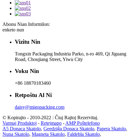
Abonu Nian Informilon:
enketo nun
Vizitu Nin
Tongxin Packaging Industria Parko, n-ro 469, Qi Jiguang
Road, Choujiang Street, Yiwu City
Voku Nin
+86 18870183460
Retpoŝtu Al Ni
daisy@migopacking.com
© Kopirajto - 2010-2022 : Ĉiuj Rajtoj Rezervitaj.
Varmaj Produktoj
-
Retejmapo
-
AMP Poŝtelefono
A5 Donaca Skatolo
,
Geedziĝa Donaca Skatolo
,
Papera Skatolo
,
Nuna Skatolo
,
Magneta Skatolo
,
Faldebla Skatolo
,