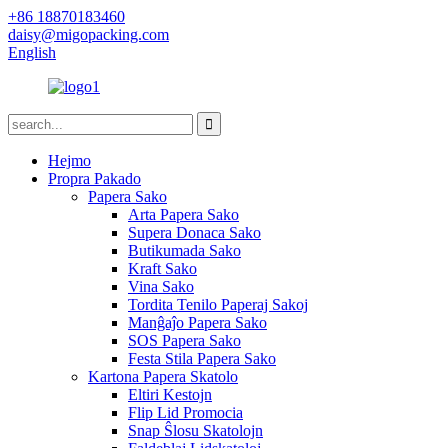
+86 18870183460
daisy@migopacking.com
English
Hejmo
Propra Pakado
Papera Sako
Arta Papera Sako
Supera Donaca Sako
Butikumada Sako
Kraft Sako
Vina Sako
Tordita Tenilo Paperaj Sakoj
Manĝaĵo Papera Sako
SOS Papera Sako
Festa Stila Papera Sako
Kartona Papera Skatolo
Eltiri Kestojn
Flip Lid Promocia
Snap Ŝlosu Skatolojn