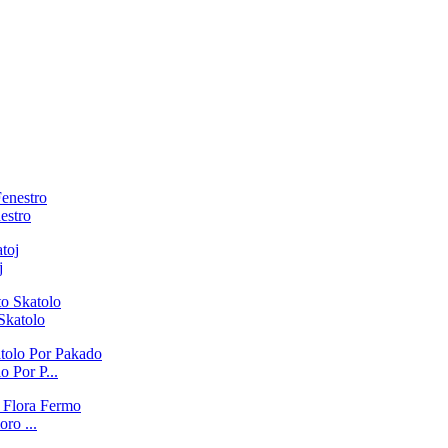
estro
j
Skatolo
 Por P...
ro ...