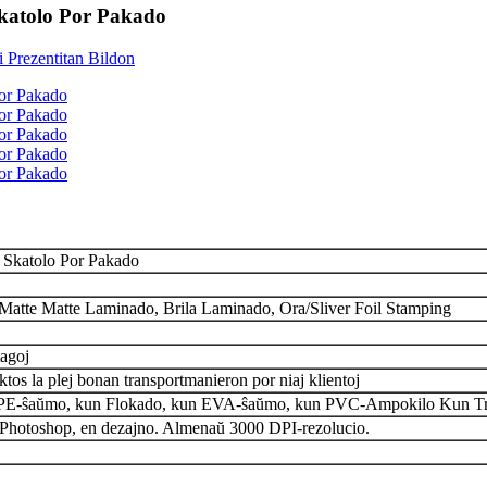
Skatolo Por Pakado
 Skatolo Por Pakado
atte Matte Laminado, Brila Laminado, Ora/Sliver Foil Stamping
tagoj
tos la plej bonan transportmanieron por niaj klientoj
EPE-ŝaŭmo, kun Flokado, kun EVA-ŝaŭmo, kun PVC-Ampokilo Kun Travi
, Photoshop, en dezajno. Almenaŭ 3000 DPI-rezolucio.