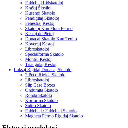
Faldeblaj Lidskatoloj
Kraŝaj Ŝlosiloj
Kusenoj Skatolo
Pendigitaj Skatoloj
Fenestraj Kestoj
Skatoloj Kun Flora Fermo
Kestoj de Pletoj
Donacaj Skatolo Kun Tenilo
Kovertaj Kestoj
Libroskatoloj
Specialforma Skatolo
Montru Kestoj
Triangulaj Kestoj
Luksaj Rigidaj Donacaj Skatolo
2 Peco Rigida Skatolo
Libroskatoloj
Slip Case Boxes
Ondumita Skatolo
Ronda Skatolo
Korforma Skatolo
Ŝultro Skatolo
Faldeblaj / Faldeblaj Skatolo
Magneta Fermo Rigidaj Skatolo
Elstaraj produktoj