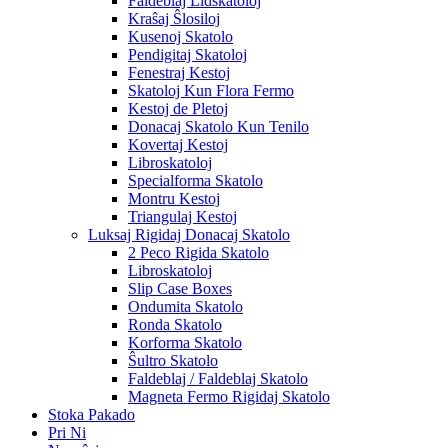
Faldeblaj Lidskatoloj
Kraŝaj Ŝlosiloj
Kusenoj Skatolo
Pendigitaj Skatoloj
Fenestraj Kestoj
Skatoloj Kun Flora Fermo
Kestoj de Pletoj
Donacaj Skatolo Kun Tenilo
Kovertaj Kestoj
Libroskatoloj
Specialforma Skatolo
Montru Kestoj
Triangulaj Kestoj
Luksaj Rigidaj Donacaj Skatolo
2 Peco Rigida Skatolo
Libroskatoloj
Slip Case Boxes
Ondumita Skatolo
Ronda Skatolo
Korforma Skatolo
Ŝultro Skatolo
Faldeblaj / Faldeblaj Skatolo
Magneta Fermo Rigidaj Skatolo
Stoka Pakado
Pri Ni