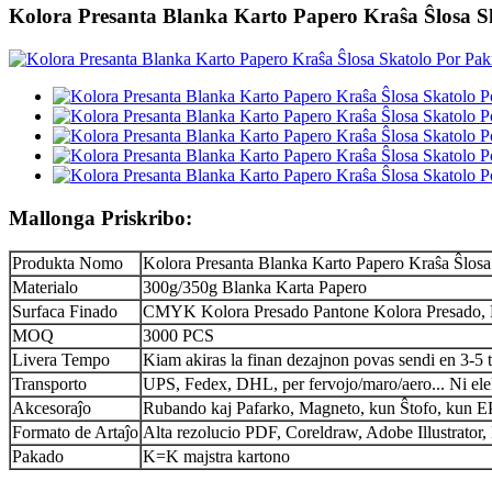
Kolora Presanta Blanka Karto Papero Kraŝa Ŝlosa 
Mallonga Priskribo:
Produkta Nomo
Kolora Presanta Blanka Karto Papero Kraŝa Ŝlosa
Materialo
300g/350g Blanka Karta Papero
Surfaca Finado
CMYK Kolora Presado Pantone Kolora Presado, M
MOQ
3000 PCS
Livera Tempo
Kiam akiras la finan dezajnon povas sendi en 3-5 
Transporto
UPS, Fedex, DHL, per fervojo/maro/aero... Ni elek
Akcesoraĵo
Rubando kaj Pafarko, Magneto, kun Ŝtofo, kun 
Formato de Artaĵo
Alta rezolucio PDF, Coreldraw, Adobe Illustrator
Pakado
K=K majstra kartono