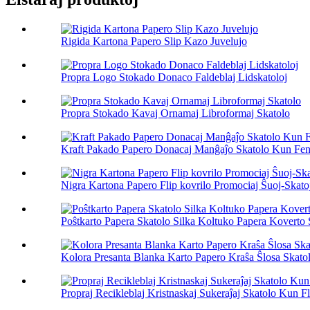
Rigida Kartona Papero Slip Kazo Juvelujo
Propra Logo Stokado Donaco Faldeblaj Lidskatoloj
Propra Stokado Kavaj Ornamaj Libroformaj Skatolo
Kraft Pakado Papero Donacaj Manĝaĵo Skatolo Kun Fen
Nigra Kartona Papero Flip kovrilo Promociaj Ŝuoj-Skato
Poŝtkarto Papera Skatolo Silka Koltuko Papera Koverto 
Kolora Presanta Blanka Karto Papero Kraŝa Ŝlosa Skatolo
Propraj Recikleblaj Kristnaskaj Sukeraĵaj Skatolo Kun Flo