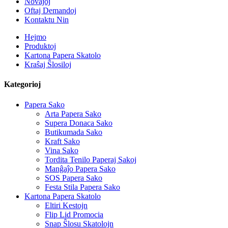
Novaĵoj
Oftaj Demandoj
Kontaktu Nin
Hejmo
Produktoj
Kartona Papera Skatolo
Kraŝaj Ŝlosiloj
Kategorioj
Papera Sako
Arta Papera Sako
Supera Donaca Sako
Butikumada Sako
Kraft Sako
Vina Sako
Tordita Tenilo Paperaj Sakoj
Manĝaĵo Papera Sako
SOS Papera Sako
Festa Stila Papera Sako
Kartona Papera Skatolo
Eltiri Kestojn
Flip Lid Promocia
Snap Ŝlosu Skatolojn