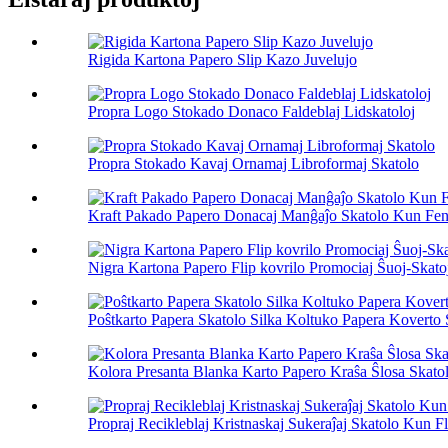
Rigida Kartona Papero Slip Kazo Juvelujo
Propra Logo Stokado Donaco Faldeblaj Lidskatoloj
Propra Stokado Kavaj Ornamaj Libroformaj Skatolo
Kraft Pakado Papero Donacaj Manĝaĵo Skatolo Kun Fen
Nigra Kartona Papero Flip kovrilo Promociaj Ŝuoj-Skato
Poŝtkarto Papera Skatolo Silka Koltuko Papera Koverto 
Kolora Presanta Blanka Karto Papero Kraŝa Ŝlosa Skatolo
Propraj Recikleblaj Kristnaskaj Sukeraĵaj Skatolo Kun Flo