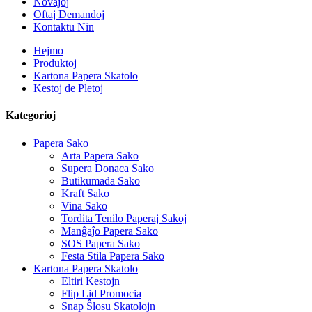
Novaĵoj
Oftaj Demandoj
Kontaktu Nin
Hejmo
Produktoj
Kartona Papera Skatolo
Kestoj de Pletoj
Kategorioj
Papera Sako
Arta Papera Sako
Supera Donaca Sako
Butikumada Sako
Kraft Sako
Vina Sako
Tordita Tenilo Paperaj Sakoj
Manĝaĵo Papera Sako
SOS Papera Sako
Festa Stila Papera Sako
Kartona Papera Skatolo
Eltiri Kestojn
Flip Lid Promocia
Snap Ŝlosu Skatolojn