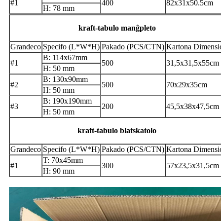
#1
400
82x31x50.5cm
H: 78 mm
kraft-tabulo manĝpleto
Grandeco
Specifo (L*W*H)
Pakado (PCS/CTN)
Kartona Dimensi
B: 114x67mm
#1
500
31,5x31,5x55cm
H: 50 mm
B: 130x90mm
#2
500
70x29x35cm
H: 50 mm
B: 190x190mm
#3
200
45,5x38x47,5cm
H: 50 mm
kraft-tabulo blatskatolo
Grandeco
Specifo (L*W*H)
Pakado (PCS/CTN)
Kartona Dimensi
T: 70x45mm
#1
300
57x23,5x31,5cm
H: 90 mm