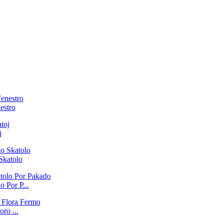
estro
j
Skatolo
 Por P...
ro ...