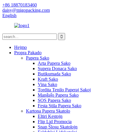
+86 18870183460
daisy@migopacking.com
English
Hejmo
Propra Pakado
Papera Sako
Arta Papera Sako
Supera Donaca Sako
Butikumada Sako
Kraft Sako
Vina Sako
Tordita Tenilo Paperaj Sakoj
Manĝaĵo Papera Sako
SOS Papera Sako
Festa Stila Papera Sako
Kartona Papera Skatolo
Eltiri Kestojn
Flip Lid Promocia
Snap Ŝlosu Skatolojn