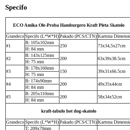
Specifo
ECO Amika Ole-Proba Hamburgero Kraft Pleta Skatolo
Grandeco
Specifo (L*W*H)
Pakado (PCS/CTN)
Kartona Dimensi
B: 105x102mm
#1
250
73x34,5x27cm
H: 84 mm
B: 143x125mm
#2
200
63x39x38.5cm
H: 75 mm
B: 178x160mm
#3
150
39x31x66.5cm
H: 75 mm
B: 174x90mm
#4
200
49x35x44cm
H: 84 mm
B: 205x110mm
#5
200
58x34x52cm
H: 84 mm
kraft-tabulo hot dog-skatolo
Grandeco
Specifo (L*W*H)
Pakado (PCS/CTN)
Kartona Dimensi
T: 209x70mm