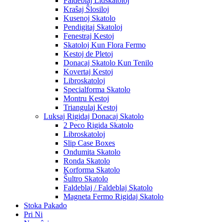
Faldeblaj Lidskatoloj
Kraŝaj Ŝlosiloj
Kusenoj Skatolo
Pendigitaj Skatoloj
Fenestraj Kestoj
Skatoloj Kun Flora Fermo
Kestoj de Pletoj
Donacaj Skatolo Kun Tenilo
Kovertaj Kestoj
Libroskatoloj
Specialforma Skatolo
Montru Kestoj
Triangulaj Kestoj
Luksaj Rigidaj Donacaj Skatolo
2 Peco Rigida Skatolo
Libroskatoloj
Slip Case Boxes
Ondumita Skatolo
Ronda Skatolo
Korforma Skatolo
Ŝultro Skatolo
Faldeblaj / Faldeblaj Skatolo
Magneta Fermo Rigidaj Skatolo
Stoka Pakado
Pri Ni