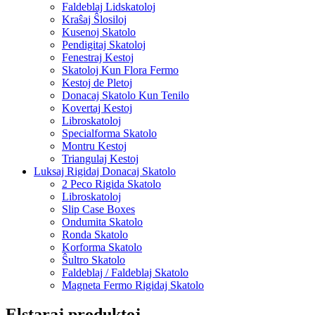
Faldeblaj Lidskatoloj
Kraŝaj Ŝlosiloj
Kusenoj Skatolo
Pendigitaj Skatoloj
Fenestraj Kestoj
Skatoloj Kun Flora Fermo
Kestoj de Pletoj
Donacaj Skatolo Kun Tenilo
Kovertaj Kestoj
Libroskatoloj
Specialforma Skatolo
Montru Kestoj
Triangulaj Kestoj
Luksaj Rigidaj Donacaj Skatolo
2 Peco Rigida Skatolo
Libroskatoloj
Slip Case Boxes
Ondumita Skatolo
Ronda Skatolo
Korforma Skatolo
Ŝultro Skatolo
Faldeblaj / Faldeblaj Skatolo
Magneta Fermo Rigidaj Skatolo
Elstaraj produktoj