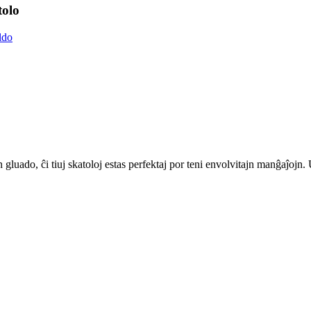
olo
n gluado, ĉi tiuj skatoloj estas perfektaj por teni envolvitajn manĝaĵojn.