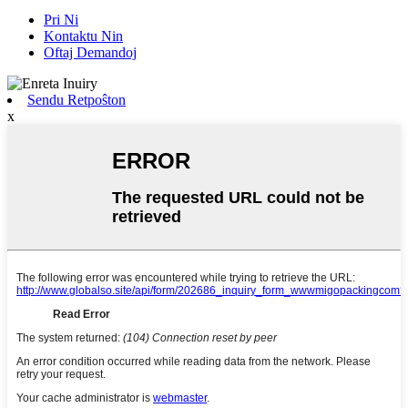
Pri Ni
Kontaktu Nin
Oftaj Demandoj
Sendu Retpoŝton
x