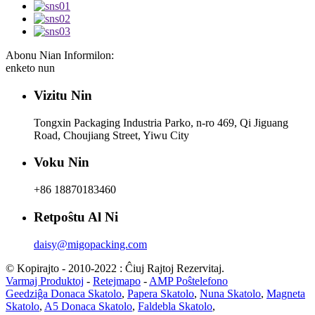
Abonu Nian Informilon:
enketo nun
Vizitu Nin
Tongxin Packaging Industria Parko, n-ro 469, Qi Jiguang
Road, Choujiang Street, Yiwu City
Voku Nin
+86 18870183460
Retpoŝtu Al Ni
daisy@migopacking.com
© Kopirajto - 2010-2022 : Ĉiuj Rajtoj Rezervitaj.
Varmaj Produktoj
-
Retejmapo
-
AMP Poŝtelefono
Geedziĝa Donaca Skatolo
,
Papera Skatolo
,
Nuna Skatolo
,
Magneta
Skatolo
,
A5 Donaca Skatolo
,
Faldebla Skatolo
,