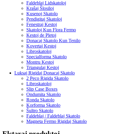
Faldeblaj Lidskatoloj
Kraŝaj Ŝlosiloj
Kusenoj Skatolo
Pendigitaj Skatoloj
Fenestraj Kestoj
Skatoloj Kun Flora Fermo
Kestoj de Pletoj
Donacaj Skatolo Kun Tenilo
Kovertaj Kestoj
Libroskatoloj
Specialforma Skatolo
Montru Kestoj
Triangulaj Kestoj
Luksaj Rigidaj Donacaj Skatolo
2 Peco Rigida Skatolo
Libroskatoloj
Slip Case Boxes
Ondumita Skatolo
Ronda Skatolo
Korforma Skatolo
Ŝultro Skatolo
Faldeblaj / Faldeblaj Skatolo
Magneta Fermo Rigidaj Skatolo
Elstaraj produktoj