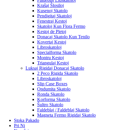
Faldeblaj Lidskatoloj
Kraŝaj Ŝlosiloj
Kusenoj Skatolo
Pendigitaj Skatoloj
Fenestraj Kestoj
Skatoloj Kun Flora Fermo
Kestoj de Pletoj
Donacaj Skatolo Kun Tenilo
Kovertaj Kestoj
Libroskatoloj
Specialforma Skatolo
Montru Kestoj
Triangulaj Kestoj
Luksaj Rigidaj Donacaj Skatolo
2 Peco Rigida Skatolo
Libroskatoloj
Slip Case Boxes
Ondumita Skatolo
Ronda Skatolo
Korforma Skatolo
Ŝultro Skatolo
Faldeblaj / Faldeblaj Skatolo
Magneta Fermo Rigidaj Skatolo
Stoka Pakado
Pri Ni