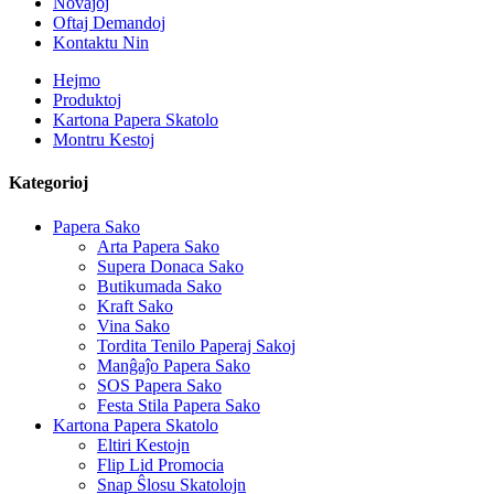
Novaĵoj
Oftaj Demandoj
Kontaktu Nin
Hejmo
Produktoj
Kartona Papera Skatolo
Montru Kestoj
Kategorioj
Papera Sako
Arta Papera Sako
Supera Donaca Sako
Butikumada Sako
Kraft Sako
Vina Sako
Tordita Tenilo Paperaj Sakoj
Manĝaĵo Papera Sako
SOS Papera Sako
Festa Stila Papera Sako
Kartona Papera Skatolo
Eltiri Kestojn
Flip Lid Promocia
Snap Ŝlosu Skatolojn