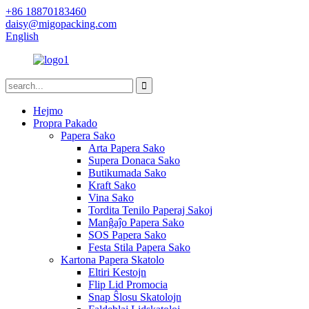
+86 18870183460
daisy@migopacking.com
English
Hejmo
Propra Pakado
Papera Sako
Arta Papera Sako
Supera Donaca Sako
Butikumada Sako
Kraft Sako
Vina Sako
Tordita Tenilo Paperaj Sakoj
Manĝaĵo Papera Sako
SOS Papera Sako
Festa Stila Papera Sako
Kartona Papera Skatolo
Eltiri Kestojn
Flip Lid Promocia
Snap Ŝlosu Skatolojn