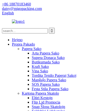
+86 18870183460
daisy@migopacking.com
English
Hejmo
Propra Pakado
Papera Sako
Arta Papera Sako
Supera Donaca Sako
Butikumada Sako
Kraft Sako
Vina Sako
Tordita Tenilo Paperaj Sakoj
Manĝaĵo Papera Sako
SOS Papera Sako
Festa Stila Papera Sako
Kartona Papera Skatolo
Eltiri Kestojn
Flip Lid Promocia
Snap Ŝlosu Skatolojn