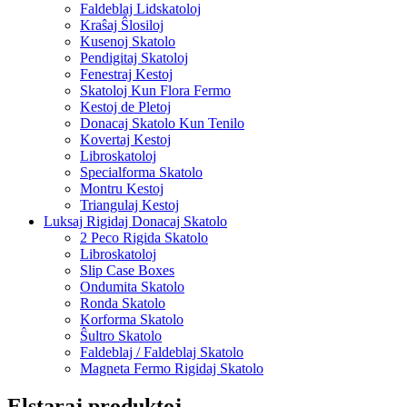
Faldeblaj Lidskatoloj
Kraŝaj Ŝlosiloj
Kusenoj Skatolo
Pendigitaj Skatoloj
Fenestraj Kestoj
Skatoloj Kun Flora Fermo
Kestoj de Pletoj
Donacaj Skatolo Kun Tenilo
Kovertaj Kestoj
Libroskatoloj
Specialforma Skatolo
Montru Kestoj
Triangulaj Kestoj
Luksaj Rigidaj Donacaj Skatolo
2 Peco Rigida Skatolo
Libroskatoloj
Slip Case Boxes
Ondumita Skatolo
Ronda Skatolo
Korforma Skatolo
Ŝultro Skatolo
Faldeblaj / Faldeblaj Skatolo
Magneta Fermo Rigidaj Skatolo
Elstaraj produktoj