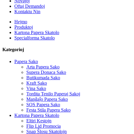
Novaĵoj
Oftaj Demandoj
Kontaktu Nin
Hejmo
Produktoj
Kartona Papera Skatolo
Specialforma Skatolo
Kategorioj
Papera Sako
Arta Papera Sako
Supera Donaca Sako
Butikumada Sako
Kraft Sako
Vina Sako
Tordita Tenilo Paperaj Sakoj
Manĝaĵo Papera Sako
SOS Papera Sako
Festa Stila Papera Sako
Kartona Papera Skatolo
Eltiri Kestojn
Flip Lid Promocia
Snap Ŝlosu Skatolojn