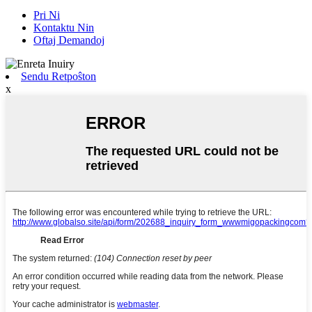
Pri Ni
Kontaktu Nin
Oftaj Demandoj
Sendu Retpoŝton
x