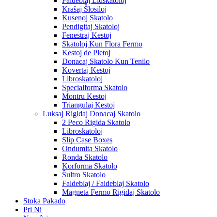
Faldeblaj Lidskatoloj
Kraŝaj Ŝlosiloj
Kusenoj Skatolo
Pendigitaj Skatoloj
Fenestraj Kestoj
Skatoloj Kun Flora Fermo
Kestoj de Pletoj
Donacaj Skatolo Kun Tenilo
Kovertaj Kestoj
Libroskatoloj
Specialforma Skatolo
Montru Kestoj
Triangulaj Kestoj
Luksaj Rigidaj Donacaj Skatolo
2 Peco Rigida Skatolo
Libroskatoloj
Slip Case Boxes
Ondumita Skatolo
Ronda Skatolo
Korforma Skatolo
Ŝultro Skatolo
Faldeblaj / Faldeblaj Skatolo
Magneta Fermo Rigidaj Skatolo
Stoka Pakado
Pri Ni