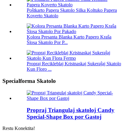
Poŝtkarto Papera Skatolo Silka Koltuko Papera
Koverto Skatolo
Kolora Presanta Blanka Karto Papero Kraŝa
Ŝlosa Skatolo Por P...
Propraj Recikleblaj Kristnaskaj Sukeraĵaj Skatolo
Kun Floro ...
Specialforma Skatolo
Propraj Triangulaj skatoloj Candy
Special-Shape Box por Gastoj
Restu Konektita!