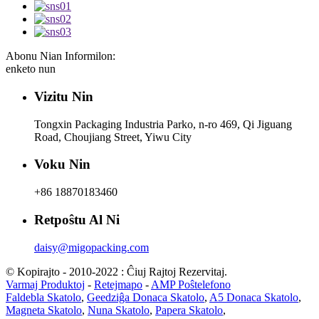
Abonu Nian Informilon:
enketo nun
Vizitu Nin
Tongxin Packaging Industria Parko, n-ro 469, Qi Jiguang
Road, Choujiang Street, Yiwu City
Voku Nin
+86 18870183460
Retpoŝtu Al Ni
daisy@migopacking.com
© Kopirajto - 2010-2022 : Ĉiuj Rajtoj Rezervitaj.
Varmaj Produktoj
-
Retejmapo
-
AMP Poŝtelefono
Faldebla Skatolo
,
Geedziĝa Donaca Skatolo
,
A5 Donaca Skatolo
,
Magneta Skatolo
,
Nuna Skatolo
,
Papera Skatolo
,