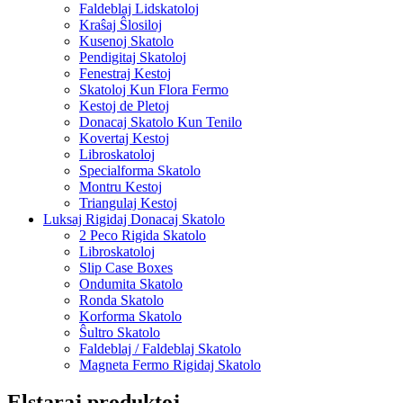
Faldeblaj Lidskatoloj
Kraŝaj Ŝlosiloj
Kusenoj Skatolo
Pendigitaj Skatoloj
Fenestraj Kestoj
Skatoloj Kun Flora Fermo
Kestoj de Pletoj
Donacaj Skatolo Kun Tenilo
Kovertaj Kestoj
Libroskatoloj
Specialforma Skatolo
Montru Kestoj
Triangulaj Kestoj
Luksaj Rigidaj Donacaj Skatolo
2 Peco Rigida Skatolo
Libroskatoloj
Slip Case Boxes
Ondumita Skatolo
Ronda Skatolo
Korforma Skatolo
Ŝultro Skatolo
Faldeblaj / Faldeblaj Skatolo
Magneta Fermo Rigidaj Skatolo
Elstaraj produktoj