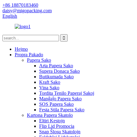
+86 18870183460
daisy@migopacking.com
English
Hejmo
Propra Pakado
Papera Sako
Arta Papera Sako
Supera Donaca Sako
Butikumada Sako
Kraft Sako
Vina Sako
Tordita Tenilo Paperaj Sakoj
Manĝaĵo Papera Sako
SOS Papera Sako
Festa Stila Papera Sako
Kartona Papera Skatolo
Eltiri Kestojn
Flip Lid Promocia
Snap Ŝlosu Skatolojn