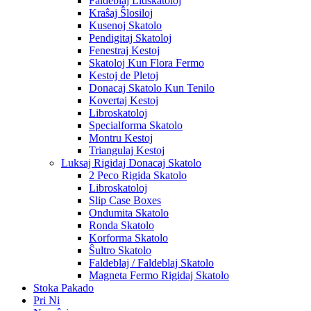
Faldeblaj Lidskatoloj
Kraŝaj Ŝlosiloj
Kusenoj Skatolo
Pendigitaj Skatoloj
Fenestraj Kestoj
Skatoloj Kun Flora Fermo
Kestoj de Pletoj
Donacaj Skatolo Kun Tenilo
Kovertaj Kestoj
Libroskatoloj
Specialforma Skatolo
Montru Kestoj
Triangulaj Kestoj
Luksaj Rigidaj Donacaj Skatolo
2 Peco Rigida Skatolo
Libroskatoloj
Slip Case Boxes
Ondumita Skatolo
Ronda Skatolo
Korforma Skatolo
Ŝultro Skatolo
Faldeblaj / Faldeblaj Skatolo
Magneta Fermo Rigidaj Skatolo
Stoka Pakado
Pri Ni