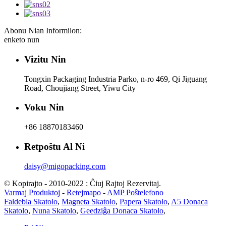
Abonu Nian Informilon:
enketo nun
Vizitu Nin
Tongxin Packaging Industria Parko, n-ro 469, Qi Jiguang
Road, Choujiang Street, Yiwu City
Voku Nin
+86 18870183460
Retpoŝtu Al Ni
daisy@migopacking.com
© Kopirajto - 2010-2022 : Ĉiuj Rajtoj Rezervitaj.
Varmaj Produktoj
-
Retejmapo
-
AMP Poŝtelefono
Faldebla Skatolo
,
Magneta Skatolo
,
Papera Skatolo
,
A5 Donaca
Skatolo
,
Nuna Skatolo
,
Geedziĝa Donaca Skatolo
,