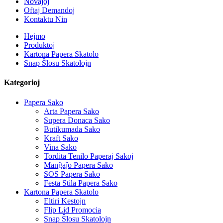
Novaĵoj
Oftaj Demandoj
Kontaktu Nin
Hejmo
Produktoj
Kartona Papera Skatolo
Snap Ŝlosu Skatolojn
Kategorioj
Papera Sako
Arta Papera Sako
Supera Donaca Sako
Butikumada Sako
Kraft Sako
Vina Sako
Tordita Tenilo Paperaj Sakoj
Manĝaĵo Papera Sako
SOS Papera Sako
Festa Stila Papera Sako
Kartona Papera Skatolo
Eltiri Kestojn
Flip Lid Promocia
Snap Ŝlosu Skatolojn