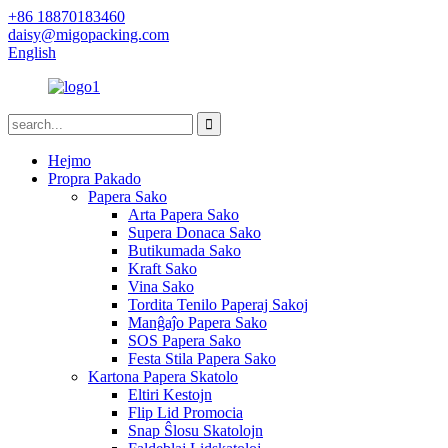
+86 18870183460
daisy@migopacking.com
English
Hejmo
Propra Pakado
Papera Sako
Arta Papera Sako
Supera Donaca Sako
Butikumada Sako
Kraft Sako
Vina Sako
Tordita Tenilo Paperaj Sakoj
Manĝaĵo Papera Sako
SOS Papera Sako
Festa Stila Papera Sako
Kartona Papera Skatolo
Eltiri Kestojn
Flip Lid Promocia
Snap Ŝlosu Skatolojn