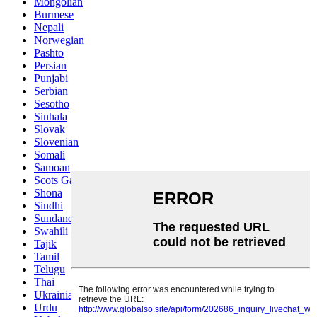
Mongolian
Burmese
Nepali
Norwegian
Pashto
Persian
Punjabi
Serbian
Sesotho
Sinhala
Slovak
Slovenian
Somali
Samoan
Scots Gaelic
Shona
Sindhi
Sundanese
Swahili
Tajik
Tamil
Telugu
Thai
Ukrainian
Urdu