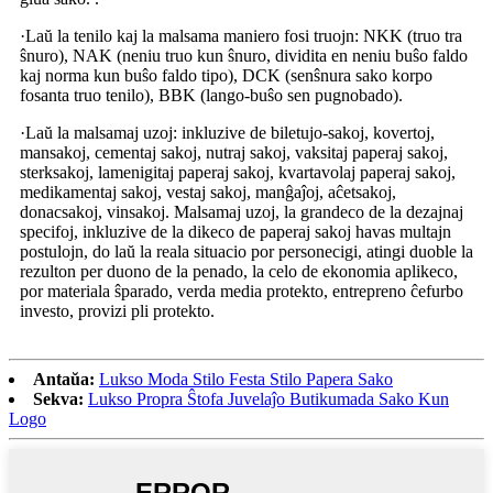
·Laŭ la tenilo kaj la malsama maniero fosi truojn: NKK (truo tra
ŝnuro), NAK (neniu truo kun ŝnuro, dividita en neniu buŝo faldo
kaj norma kun buŝo faldo tipo), DCK (senŝnura sako korpo
fosanta truo tenilo), BBK (lango-buŝo sen pugnobado).
·Laŭ la malsamaj uzoj: inkluzive de biletujo-sakoj, kovertoj,
mansakoj, cementaj sakoj, nutraj sakoj, vaksitaj paperaj sakoj,
sterksakoj, lamenigitaj paperaj sakoj, kvartavolaj paperaj sakoj,
medikamentaj sakoj, vestaj sakoj, manĝaĵoj, aĉetsakoj,
donacsakoj, vinsakoj. Malsamaj uzoj, la grandeco de la dezajnaj
specifoj, inkluzive de la dikeco de paperaj sakoj havas multajn
postulojn, do laŭ la reala situacio por personecigi, atingi duoble la
rezulton per duono de la penado, la celo de ekonomia aplikeco,
por materiala ŝparado, verda media protekto, entrepreno ĉefurbo
investo, provizi pli protekto.
Antaŭa:
Lukso Moda Stilo Festa Stilo Papera Sako
Sekva:
Lukso Propra Ŝtofa Juvelaĵo Butikumada Sako Kun
Logo