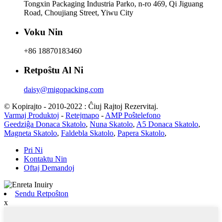
Tongxin Packaging Industria Parko, n-ro 469, Qi Jiguang
Road, Choujiang Street, Yiwu City
Voku Nin
+86 18870183460
Retpoŝtu Al Ni
daisy@migopacking.com
© Kopirajto - 2010-2022 : Ĉiuj Rajtoj Rezervitaj.
Varmaj Produktoj
-
Retejmapo
-
AMP Poŝtelefono
Geedziĝa Donaca Skatolo
,
Nuna Skatolo
,
A5 Donaca Skatolo
,
Magneta Skatolo
,
Faldebla Skatolo
,
Papera Skatolo
,
Pri Ni
Kontaktu Nin
Oftaj Demandoj
Sendu Retpoŝton
x