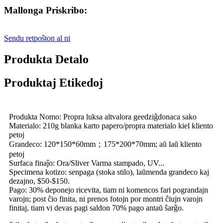
Mallonga Priskribo:
Sendu retpoŝton al ni
Produkta Detalo
Produktaj Etikedoj
Produkta Nomo: Propra luksa altvalora geedziĝdonaca sako
Materialo: 210g blanka karto papero/propra materialo kiel kliento
petoj
Grandeco: 120*150*60mm；175*200*70mm; aŭ laŭ kliento
petoj
Surfaca finaĵo: Ora/Sliver Varma stampado, UV...
Specimena kotizo: senpaga (stoka stilo), laŭmenda grandeco kaj
dezajno, $50-$150.
Pago: 30% deponejo ricevita, tiam ni komencos fari pograndajn
varojn; post ĉio finita, ni prenos fotojn por montri ĉiujn varojn
finitaj, tiam vi devas pagi saldon 70% pago antaŭ ŝarĝo.