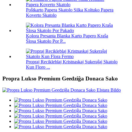
Poŝtkarto Papera Skatolo Silka Koltuko Papera
Koverto Skatolo
Kolora Presanta Blanka Karto Papero Kraŝa
Ŝlosa Skatolo Por P...
Propraj Recikleblaj Kristnaskaj Sukeraĵaj Skatolo
Kun Floro ...
Propra Lukso Premium Geedziĝa Donaca Sako