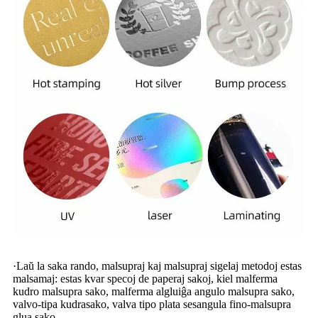
·Laŭ la saka rando, malsupraj kaj malsupraj sigelaj metodoj estas
malsamaj: estas kvar specoj de paperaj sakoj, kiel malferma
kudro malsupra sako, malferma algluiĝa angulo malsupra sako,
valvo-tipa kudrasako, valva tipo plata sesangula fino-malsupra
glua sako. .