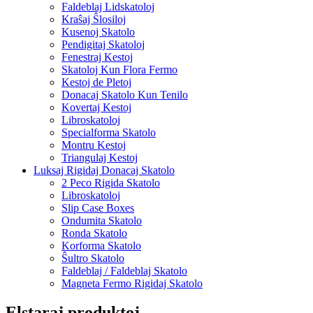
Faldeblaj Lidskatoloj
Kraŝaj Ŝlosiloj
Kusenoj Skatolo
Pendigitaj Skatoloj
Fenestraj Kestoj
Skatoloj Kun Flora Fermo
Kestoj de Pletoj
Donacaj Skatolo Kun Tenilo
Kovertaj Kestoj
Libroskatoloj
Specialforma Skatolo
Montru Kestoj
Triangulaj Kestoj
Luksaj Rigidaj Donacaj Skatolo
2 Peco Rigida Skatolo
Libroskatoloj
Slip Case Boxes
Ondumita Skatolo
Ronda Skatolo
Korforma Skatolo
Ŝultro Skatolo
Faldeblaj / Faldeblaj Skatolo
Magneta Fermo Rigidaj Skatolo
Elstaraj produktoj