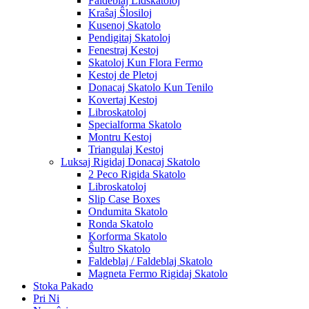
Faldeblaj Lidskatoloj
Kraŝaj Ŝlosiloj
Kusenoj Skatolo
Pendigitaj Skatoloj
Fenestraj Kestoj
Skatoloj Kun Flora Fermo
Kestoj de Pletoj
Donacaj Skatolo Kun Tenilo
Kovertaj Kestoj
Libroskatoloj
Specialforma Skatolo
Montru Kestoj
Triangulaj Kestoj
Luksaj Rigidaj Donacaj Skatolo
2 Peco Rigida Skatolo
Libroskatoloj
Slip Case Boxes
Ondumita Skatolo
Ronda Skatolo
Korforma Skatolo
Ŝultro Skatolo
Faldeblaj / Faldeblaj Skatolo
Magneta Fermo Rigidaj Skatolo
Stoka Pakado
Pri Ni