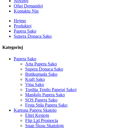
Novaĵoj
Oftaj Demandoj
Kontaktu Nin
Hejmo
Produktoj
Papera Sako
Supera Donaca Sako
Kategorioj
Papera Sako
Arta Papera Sako
Supera Donaca Sako
Butikumada Sako
Kraft Sako
Vina Sako
Tordita Tenilo Paperaj Sakoj
Manĝaĵo Papera Sako
SOS Papera Sako
Festa Stila Papera Sako
Kartona Papera Skatolo
Eltiri Kestojn
Flip Lid Promocia
Snap Ŝlosu Skatolojn