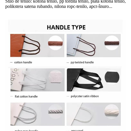
Stilo de tenilo: kotona tenilo, pp tordita tenilo, plata kotona tenilo,
polikstera satena rubando, nilona ropc-tenilo, apcr-ŝnuro...