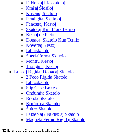
Faldeblaj Lidskatoloj
Kraŝaj Ŝlosiloj
Kusenoj Skatolo
Pendigitaj Skatoloj
Fenestraj Kestoj
Skatoloj Kun Flora Fermo
Kestoj de Pletoj
Donacaj Skatolo Kun Tenilo
Kovertaj Kestoj
Libroskatoloj
Specialforma Skatolo
Montru Kestoj
Triangulaj Kestoj
Luksaj Rigidaj Donacaj Skatolo
2 Peco Rigida Skatolo
Libroskatoloj
Slip Case Boxes
Ondumita Skatolo
Ronda Skatolo
Korforma Skatolo
Ŝultro Skatolo
Faldeblaj / Faldeblaj Skatolo
Magneta Fermo Rigidaj Skatolo
Elstaraj produktoj