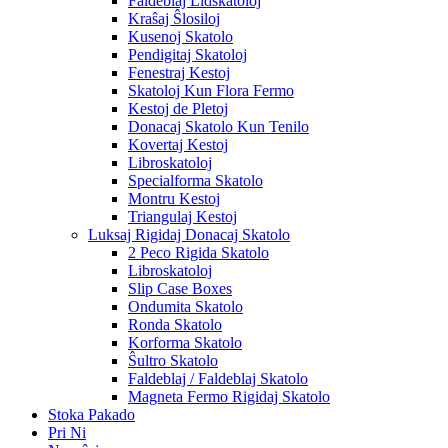
Faldeblaj Lidskatoloj
Kraŝaj Ŝlosiloj
Kusenoj Skatolo
Pendigitaj Skatoloj
Fenestraj Kestoj
Skatoloj Kun Flora Fermo
Kestoj de Pletoj
Donacaj Skatolo Kun Tenilo
Kovertaj Kestoj
Libroskatoloj
Specialforma Skatolo
Montru Kestoj
Triangulaj Kestoj
Luksaj Rigidaj Donacaj Skatolo
2 Peco Rigida Skatolo
Libroskatoloj
Slip Case Boxes
Ondumita Skatolo
Ronda Skatolo
Korforma Skatolo
Ŝultro Skatolo
Faldeblaj / Faldeblaj Skatolo
Magneta Fermo Rigidaj Skatolo
Stoka Pakado
Pri Ni