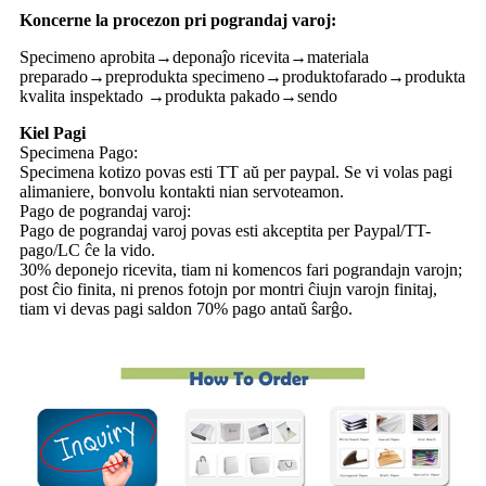
Koncerne la procezon pri pograndaj varoj:
Specimeno aprobita→deponaĵo ricevita→materiala
preparado→preprodukta specimeno→produktofarado→produkta
kvalita inspektado →produkta pakado→sendo
Kiel Pagi
Specimena Pago:
Specimena kotizo povas esti TT aŭ per paypal. Se vi volas pagi
alimaniere, bonvolu kontakti nian servoteamon.
Pago de pograndaj varoj:
Pago de pograndaj varoj povas esti akceptita per Paypal/TT-
pago/LC ĉe la vido.
30% deponejo ricevita, tiam ni komencos fari pograndajn varojn;
post ĉio finita, ni prenos fotojn por montri ĉiujn varojn finitaj,
tiam vi devas pagi saldon 70% pago antaŭ ŝarĝo.