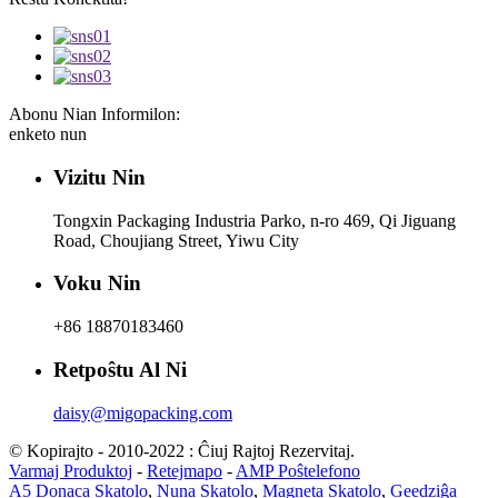
Abonu Nian Informilon:
enketo nun
Vizitu Nin
Tongxin Packaging Industria Parko, n-ro 469, Qi Jiguang
Road, Choujiang Street, Yiwu City
Voku Nin
+86 18870183460
Retpoŝtu Al Ni
daisy@migopacking.com
© Kopirajto - 2010-2022 : Ĉiuj Rajtoj Rezervitaj.
Varmaj Produktoj
-
Retejmapo
-
AMP Poŝtelefono
A5 Donaca Skatolo
,
Nuna Skatolo
,
Magneta Skatolo
,
Geedziĝa