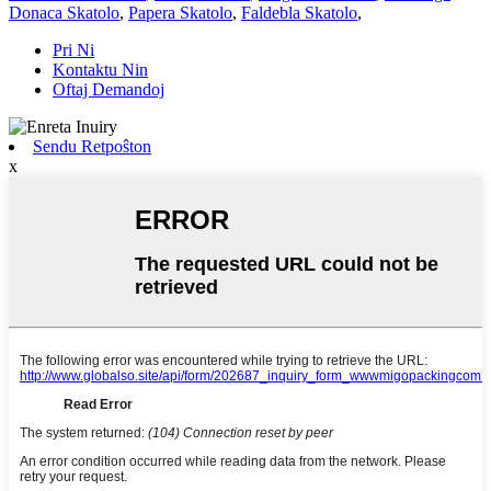
Donaca Skatolo
,
Papera Skatolo
,
Faldebla Skatolo
,
Pri Ni
Kontaktu Nin
Oftaj Demandoj
Sendu Retpoŝton
x