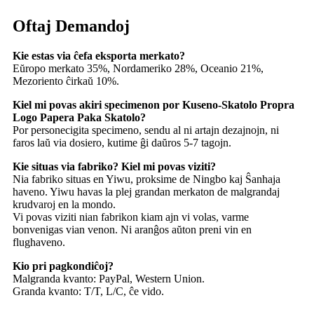
Oftaj Demandoj
Kie estas via ĉefa eksporta merkato?
Eŭropo merkato 35%, Nordameriko 28%, Oceanio 21%,
Mezoriento ĉirkaŭ 10%.
Kiel mi povas akiri specimenon por Kuseno-Skatolo Propra
Logo Papera Paka Skatolo?
Por personecigita specimeno, sendu al ni artajn dezajnojn, ni
faros laŭ via dosiero, kutime ĝi daŭros 5-7 tagojn.
Kie situas via fabriko? Kiel mi povas viziti?
Nia fabriko situas en Yiwu, proksime de Ningbo kaj Ŝanhaja
haveno. Yiwu havas la plej grandan merkaton de malgrandaj
krudvaroj en la mondo.
Vi povas viziti nian fabrikon kiam ajn vi volas, varme
bonvenigas vian venon. Ni aranĝos aŭton preni vin en
flughaveno.
Kio pri pagkondiĉoj?
Malgranda kvanto: PayPal, Western Union.
Granda kvanto: T/T, L/C, ĉe vido.