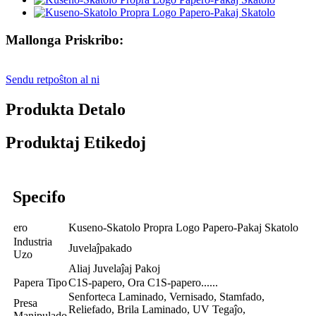
Mallonga Priskribo:
Sendu retpoŝton al ni
Produkta Detalo
Produktaj Etikedoj
Specifo
ero
Kuseno-Skatolo Propra Logo Papero-Pakaj Skatolo
Industria
Juvelaĵpakado
Uzo
Aliaj Juvelaĵaj Pakoj
Papera Tipo
C1S-papero, Ora C1S-papero......
Senforteca Laminado, Vernisado, Stamfado,
Presa
Reliefado, Brila Laminado, UV Tegaĵo,
Manipulado