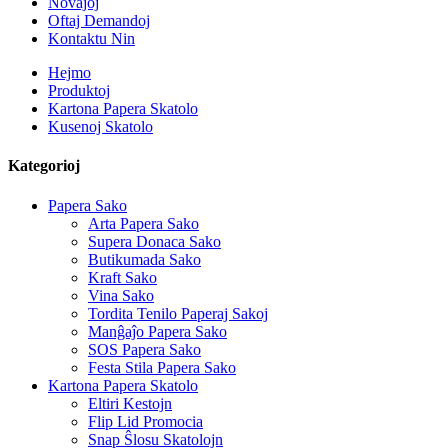
Novaĵoj
Oftaj Demandoj
Kontaktu Nin
Hejmo
Produktoj
Kartona Papera Skatolo
Kusenoj Skatolo
Kategorioj
Papera Sako
Arta Papera Sako
Supera Donaca Sako
Butikumada Sako
Kraft Sako
Vina Sako
Tordita Tenilo Paperaj Sakoj
Manĝaĵo Papera Sako
SOS Papera Sako
Festa Stila Papera Sako
Kartona Papera Skatolo
Eltiri Kestojn
Flip Lid Promocia
Snap Ŝlosu Skatolojn