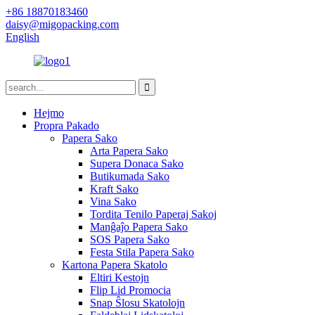
+86 18870183460
daisy@migopacking.com
English
Hejmo
Propra Pakado
Papera Sako
Arta Papera Sako
Supera Donaca Sako
Butikumada Sako
Kraft Sako
Vina Sako
Tordita Tenilo Paperaj Sakoj
Manĝaĵo Papera Sako
SOS Papera Sako
Festa Stila Papera Sako
Kartona Papera Skatolo
Eltiri Kestojn
Flip Lid Promocia
Snap Ŝlosu Skatolojn