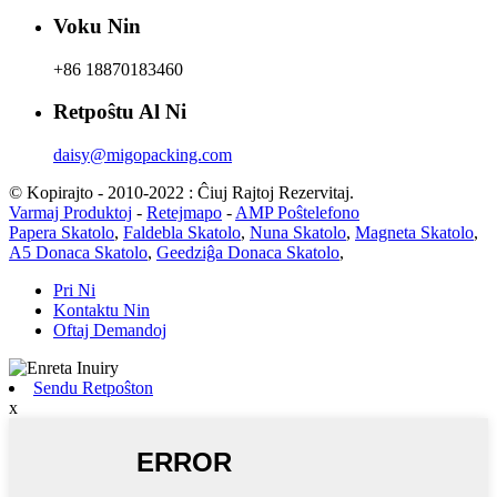
Voku Nin
+86 18870183460
Retpoŝtu Al Ni
daisy@migopacking.com
© Kopirajto - 2010-2022 : Ĉiuj Rajtoj Rezervitaj.
Varmaj Produktoj
-
Retejmapo
-
AMP Poŝtelefono
Papera Skatolo
,
Faldebla Skatolo
,
Nuna Skatolo
,
Magneta Skatolo
,
A5 Donaca Skatolo
,
Geedziĝa Donaca Skatolo
,
Pri Ni
Kontaktu Nin
Oftaj Demandoj
Sendu Retpoŝton
x