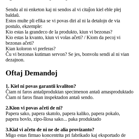
Sendu al ni enketon kaj ni sendos al vi citaĵon kiel eble plej
baldaŭ.
Estos multe pli efika se vi povas diri al ni la detalojn de via
postulo, ekzemple:
Kio estas la grandeco de la produkto, kiun vi bezonas?
Kio estas la kvanto, kiun vi volas aĉeti? / Kiom da pecoj vi
bezonas aĉeti?
Kian koloron vi preferas?
Ĉu vi bezonas kutiman servon? Se jes, bonvolu sendi al ni vian
dezajnon.
Oftaj Demandoj
1. Kiel ni povas garantii kvaliton?
Ĉiam ni faros antaŭproduktan specimenon antaŭ amasproduktado
Ĉiam ni faros finan inspektadon antaŭ sendo.
2.Kion vi povas aĉeti de ni?
Papera sako, papera skatolo, papera kaliko, papera pokalo,
papera bovlo, zipo-ŝlosa sako... paka produktado
3.Kial vi aĉetu de ni ne de alia provizanto?
Migo estas firmao koncentrita pri fabrikado kaj eksportado de