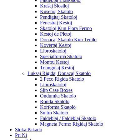
Faldeblaj Lidskatoloj
Kraŝaj Ŝlosiloj
Kusenoj Skatolo
Pendigitaj Skatoloj
Fenestraj Kestoj
Skatoloj Kun Flora Fermo
Kestoj de Pletoj
Donacaj Skatolo Kun Tenilo
Kovertaj Kestoj
Libroskatoloj
Specialforma Skatolo
Montru Kestoj
Triangulaj Kestoj
Luksaj Rigidaj Donacaj Skatolo
2 Peco Rigida Skatolo
Libroskatoloj
Slip Case Boxes
Ondumita Skatolo
Ronda Skatolo
Korforma Skatolo
Ŝultro Skatolo
Faldeblaj / Faldeblaj Skatolo
Magneta Fermo Rigidaj Skatolo
Stoka Pakado
Pri Ni