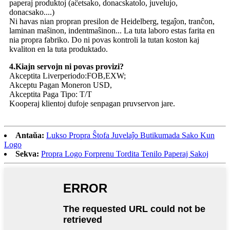
paperaj produktoj (aĉetsako, donacskatolo, juvelujo,
donacsako....)
Ni havas nian propran presilon de Heidelberg, tegaĵon, tranĉon,
laminan maŝinon, indentmaŝinon... La tuta laboro estas farita en
nia propra fabriko. Do ni povas kontroli la tutan koston kaj
kvaliton en la tuta produktado.
4.Kiajn servojn ni povas provizi?
Akceptita Liverperiodo:FOB,EXW;
Akceptu Pagan Moneron USD,
Akceptita Paga Tipo: T/T
Kooperaj klientoj dufoje senpagan pruvservon jare.
Antaŭa:
Lukso Propra Ŝtofa Juvelaĵo Butikumada Sako Kun
Logo
Sekva:
Propra Logo Forprenu Tordita Tenilo Paperaj Sakoj