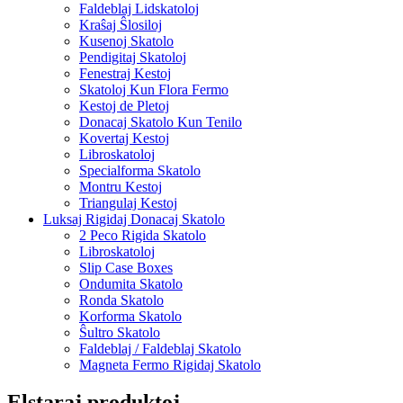
Faldeblaj Lidskatoloj
Kraŝaj Ŝlosiloj
Kusenoj Skatolo
Pendigitaj Skatoloj
Fenestraj Kestoj
Skatoloj Kun Flora Fermo
Kestoj de Pletoj
Donacaj Skatolo Kun Tenilo
Kovertaj Kestoj
Libroskatoloj
Specialforma Skatolo
Montru Kestoj
Triangulaj Kestoj
Luksaj Rigidaj Donacaj Skatolo
2 Peco Rigida Skatolo
Libroskatoloj
Slip Case Boxes
Ondumita Skatolo
Ronda Skatolo
Korforma Skatolo
Ŝultro Skatolo
Faldeblaj / Faldeblaj Skatolo
Magneta Fermo Rigidaj Skatolo
Elstaraj produktoj