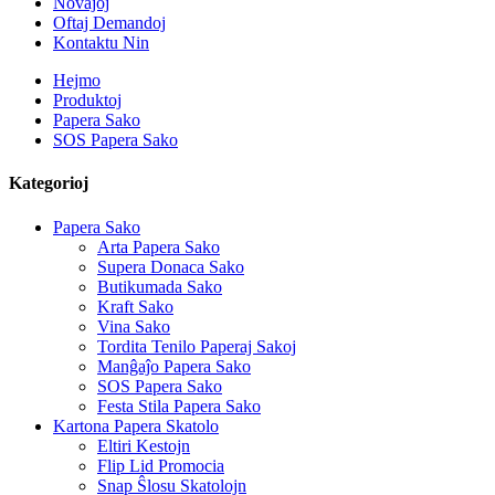
Novaĵoj
Oftaj Demandoj
Kontaktu Nin
Hejmo
Produktoj
Papera Sako
SOS Papera Sako
Kategorioj
Papera Sako
Arta Papera Sako
Supera Donaca Sako
Butikumada Sako
Kraft Sako
Vina Sako
Tordita Tenilo Paperaj Sakoj
Manĝaĵo Papera Sako
SOS Papera Sako
Festa Stila Papera Sako
Kartona Papera Skatolo
Eltiri Kestojn
Flip Lid Promocia
Snap Ŝlosu Skatolojn