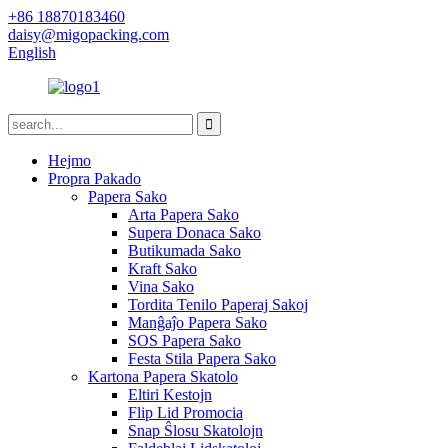
+86 18870183460
daisy@migopacking.com
English
Hejmo
Propra Pakado
Papera Sako
Arta Papera Sako
Supera Donaca Sako
Butikumada Sako
Kraft Sako
Vina Sako
Tordita Tenilo Paperaj Sakoj
Manĝaĵo Papera Sako
SOS Papera Sako
Festa Stila Papera Sako
Kartona Papera Skatolo
Eltiri Kestojn
Flip Lid Promocia
Snap Ŝlosu Skatolojn