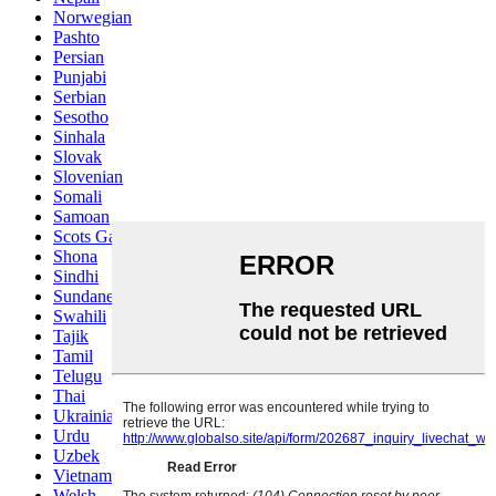
Norwegian
Pashto
Persian
Punjabi
Serbian
Sesotho
Sinhala
Slovak
Slovenian
Somali
Samoan
Scots Gaelic
Shona
Sindhi
Sundanese
Swahili
Tajik
Tamil
Telugu
Thai
Ukrainian
Urdu
Uzbek
Vietnamese
Welsh