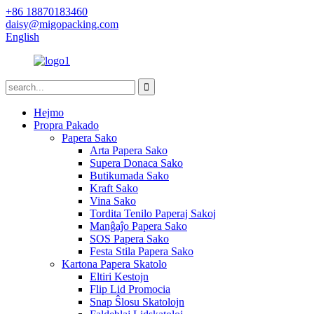
+86 18870183460
daisy@migopacking.com
English
Hejmo
Propra Pakado
Papera Sako
Arta Papera Sako
Supera Donaca Sako
Butikumada Sako
Kraft Sako
Vina Sako
Tordita Tenilo Paperaj Sakoj
Manĝaĵo Papera Sako
SOS Papera Sako
Festa Stila Papera Sako
Kartona Papera Skatolo
Eltiri Kestojn
Flip Lid Promocia
Snap Ŝlosu Skatolojn