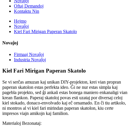
Novaĵoj
Oftaj Demandoj
Kontaktu Nin
Hejmo
Novaĵoj
Kiel Fari Mirigan Paperan Skatolo
Novaĵoj
Firmaaj Novaĵoj
Industria Novaĵoj
Kiel Fari Mirigan Paperan Skatolo
Se vi serĉas amuzan kaj unikan DIY-projekton, krei vian propran
paperan skatolon estas perfekta ideo. Ĝi ne nur estas simpla kaj
pagebla projekto, sed ĝi ankaŭ estas bonega maniero enkanaligi vian
krean flankon. Paperaj skatoloj povas esti uzataj por diversaj celoj
kiel stokado, donaco-envolvado kaj eĉ ornamado. En ĉi tiu artikolo,
ni montros al vi kiel fari mirindan paperan skatolon, kiu certe
impresos viajn amikojn kaj familion.
Materialoj Bezonataj: