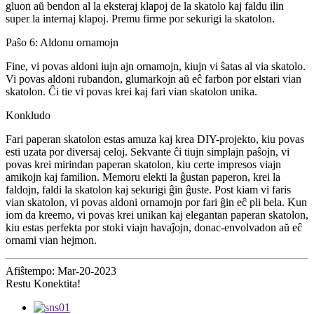
gluon aŭ bendon al la eksteraj klapoj de la skatolo kaj faldu ilin
super la internaj klapoj. Premu firme por sekurigi la skatolon.
Paŝo 6: Aldonu ornamojn
Fine, vi povas aldoni iujn ajn ornamojn, kiujn vi ŝatas al via skatolo.
Vi povas aldoni rubandon, glumarkojn aŭ eĉ farbon por elstari vian
skatolon. Ĉi tie vi povas krei kaj fari vian skatolon unika.
Konkludo
Fari paperan skatolon estas amuza kaj krea DIY-projekto, kiu povas
esti uzata por diversaj celoj. Sekvante ĉi tiujn simplajn paŝojn, vi
povas krei mirindan paperan skatolon, kiu certe impresos viajn
amikojn kaj familion. Memoru elekti la ĝustan paperon, krei la
faldojn, faldi la skatolon kaj sekurigi ĝin ĝuste. Post kiam vi faris
vian skatolon, vi povas aldoni ornamojn por fari ĝin eĉ pli bela. Kun
iom da kreemo, vi povas krei unikan kaj elegantan paperan skatolon,
kiu estas perfekta por stoki viajn havaĵojn, donac-envolvadon aŭ eĉ
ornami vian hejmon.
Afiŝtempo: Mar-20-2023
Restu Konektita!