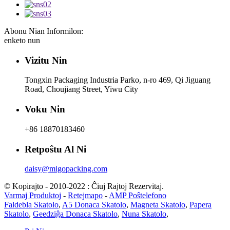
Abonu Nian Informilon:
enketo nun
Vizitu Nin
Tongxin Packaging Industria Parko, n-ro 469, Qi Jiguang
Road, Choujiang Street, Yiwu City
Voku Nin
+86 18870183460
Retpoŝtu Al Ni
daisy@migopacking.com
© Kopirajto - 2010-2022 : Ĉiuj Rajtoj Rezervitaj.
Varmaj Produktoj
-
Retejmapo
-
AMP Poŝtelefono
Faldebla Skatolo
,
A5 Donaca Skatolo
,
Magneta Skatolo
,
Papera
Skatolo
,
Geedziĝa Donaca Skatolo
,
Nuna Skatolo
,