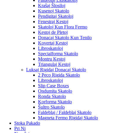
Faldeblaj Lidskatoloj
Kraŝaj Ŝlosiloj
Kusenoj Skatolo
Pendigitaj Skatoloj
Fenestraj Kestoj
Skatoloj Kun Flora Fermo
Kestoj de Pletoj
Donacaj Skatolo Kun Tenilo
Kovertaj Kestoj
Libroskatoloj
Specialforma Skatolo
Montru Kestoj
Triangulaj Kestoj
Luksaj Rigidaj Donacaj Skatolo
2 Peco Rigida Skatolo
Libroskatoloj
Slip Case Boxes
Ondumita Skatolo
Ronda Skatolo
Korforma Skatolo
Ŝultro Skatolo
Faldeblaj / Faldeblaj Skatolo
Magneta Fermo Rigidaj Skatolo
Stoka Pakado
Pri Ni