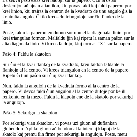
La sekva paŝo estas krei faldojn sur la papero. Uzu la ostan
dosierujon aŭ ajnan alian ilon, kiu povas faldi kaj faldi paperon por
krei linion, kiu trairas la centron de la kvadrato de unu angulo ĝis la
kontraŭa angulo. Ĉi tio kreos du triangulojn sur ĉiu flanko de la
linio.
Poste, faldu la paperon en duono sur unu el la diagonalaj linioj por
krei triangulan formon. Malfaldu ĝin kaj ripetu la saman paŝon sur la
alia diagonala linio. Vi kreos faldojn, kiuj formas "X" sur la papero.
Paŝo 4: Faldu la skatolon
Sur ĉiu el la kvar flankoj de la kvadrato, kreu faldon faldante la
flankojn al la centro. Vi kreos triangulon en la centro de la papero.
Ripetu ĉi tiun paŝon sur ĉiuj kvar flankoj.
Nun, faldu la angulojn de la kvadrata formo al la centro de la
papero. Vi devos faldi ĉiun angulon al la centro dufoje por ke ili
renkontu en la mezo. Faldu la klapojn ene de la skatolo por sekurigi
la angulojn.
Paŝo 5: Sekurigu la skatolon
Por sekurigi vian skatolon, vi povas uzi gluon aŭ duflankan
glubendon. Apliku gluon aŭ bendon al la internaj klapoj de la
skatolo kaj premu ilin firme por sekurigi la angulojn. Poste, metu