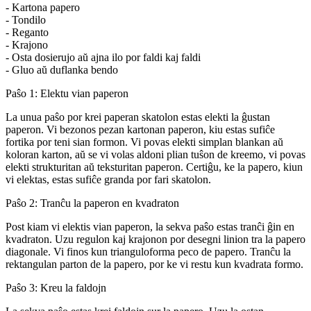
- Kartona papero
- Tondilo
- Reganto
- Krajono
- Osta dosierujo aŭ ajna ilo por faldi kaj faldi
- Gluo aŭ duflanka bendo
Paŝo 1: Elektu vian paperon
La unua paŝo por krei paperan skatolon estas elekti la ĝustan
paperon. Vi bezonos pezan kartonan paperon, kiu estas sufiĉe
fortika por teni sian formon. Vi povas elekti simplan blankan aŭ
koloran karton, aŭ se vi volas aldoni plian tuŝon de kreemo, vi povas
elekti strukturitan aŭ teksturitan paperon. Certiĝu, ke la papero, kiun
vi elektas, estas sufiĉe granda por fari skatolon.
Paŝo 2: Tranĉu la paperon en kvadraton
Post kiam vi elektis vian paperon, la sekva paŝo estas tranĉi ĝin en
kvadraton. Uzu regulon kaj krajonon por desegni linion tra la papero
diagonale. Vi finos kun trianguloforma peco de papero. Tranĉu la
rektangulan parton de la papero, por ke vi restu kun kvadrata formo.
Paŝo 3: Kreu la faldojn