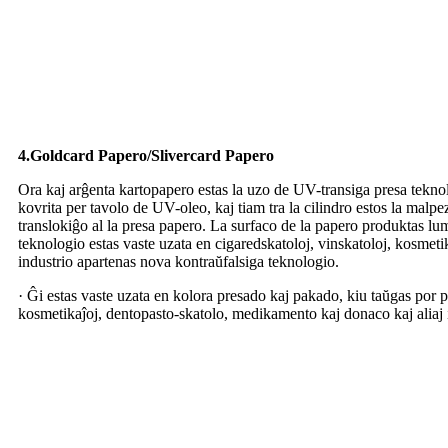
4.Goldcard Papero/Slivercard Papero
Ora kaj arĝenta kartopapero estas la uzo de UV-transiga presa teknolo
kovrita per tavolo de UV-oleo, kaj tiam tra la cilindro estos la ma
translokiĝo al la presa papero. La surfaco de la papero produktas lu
teknologio estas vaste uzata en cigaredskatoloj, vinskatoloj, kosmetika
industrio apartenas nova kontraŭfalsiga teknologio.
· Ĝi estas vaste uzata en kolora presado kaj pakado, kiu taŭgas por
kosmetikaĵoj, dentopasto-skatolo, medikamento kaj donaco kaj aliaj i