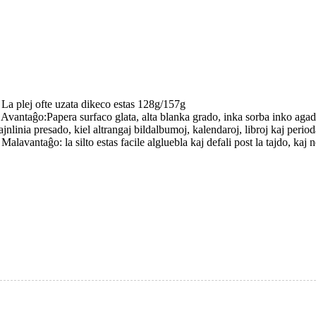
 La plej ofte uzata dikeco estas 128g/157g
 Avantaĝo:Papera surfaco glata, alta blanka grado, inka sorba inko agado
ajnlinia presado, kiel altrangaj bildalbumoj, kalendaroj, libroj kaj period
 Malavantaĝo: la silto estas facile algluebla kaj defali post la tajdo, ka