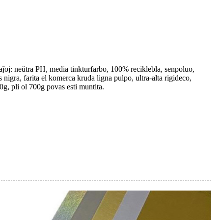
aĵoj: neŭtra PH, media tinkturfarbo, 100% reciklebla, senpoluo,
nigra, farita el komerca kruda ligna pulpo, ultra-alta rigideco,
0g, pli ol 700g povas esti muntita.