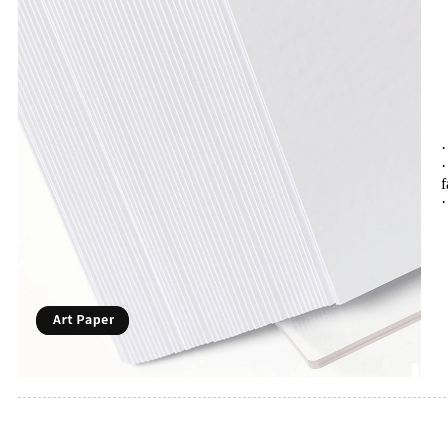
·
·
f
·