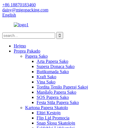
+86 18870183460
daisy@migopacking.com
English
Hejmo
Propra Pakado
Papera Sako
Arta Papera Sako
Supera Donaca Sako
Butikumada Sako
Kraft Sako
Vina Sako
Tordita Tenilo Paperaj Sakoj
Manĝaĵo Papera Sako
SOS Papera Sako
Festa Stila Papera Sako
Kartona Papera Skatolo
Eltiri Kestojn
Flip Lid Promocia
Snap Ŝlosu Skatolojn