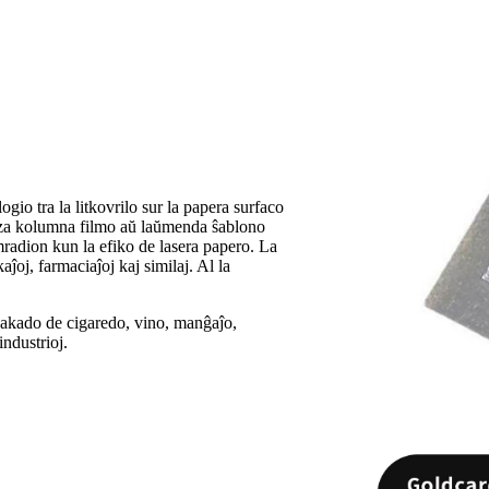
gio tra la litkovrilo sur la papera surfaco
lpeza kolumna filmo aŭ laŭmenda ŝablono
mradion kun la efiko de lasera papero. La
ĵoj, farmaciaĵoj kaj similaj. Al la
 pakado de cigaredo, vino, manĝaĵo,
ndustrioj.