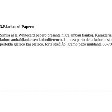
3.Blackcard Papero
Simila al la Whitecard papero presanta nigra ambaŭ flankoj. Karakteriz
koloro ambaŭflanke sen kolordiferenco, la meza parto de la koloro estas 
perfekta glateco kaj plateco, forta streĉiĝo, gramo pezo muldanta 80-70