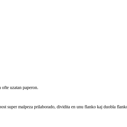
n ofte uzatan paperon.
post super malpeza prilaborado, dividita en unu flanko kaj duobla flanko