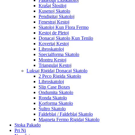
Faldeblaj Lidskatoloj
Kraŝaj Ŝlosiloj
Kusenoj Skatolo
Pendigitaj Skatoloj
Fenestraj Kestoj
Skatoloj Kun Flora Fermo
Kestoj de Pletoj
Donacaj Skatolo Kun Tenilo
Kovertaj Kestoj
Libroskatoloj
Specialforma Skatolo
Montru Kestoj
Triangulaj Kestoj
Luksaj Rigidaj Donacaj Skatolo
2 Peco Rigida Skatolo
Libroskatoloj
Slip Case Boxes
Ondumita Skatolo
Ronda Skatolo
Korforma Skatolo
Ŝultro Skatolo
Faldeblaj / Faldeblaj Skatolo
Magneta Fermo Rigidaj Skatolo
Stoka Pakado
Pri Ni