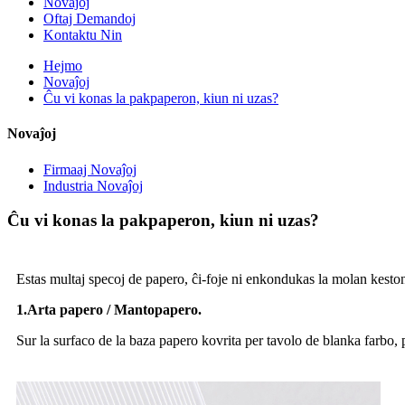
Novaĵoj
Oftaj Demandoj
Kontaktu Nin
Hejmo
Novaĵoj
Ĉu vi konas la pakpaperon, kiun ni uzas?
Novaĵoj
Firmaaj Novaĵoj
Industria Novaĵoj
Ĉu vi konas la pakpaperon, kiun ni uzas?
Estas multaj specoj de papero, ĉi-foje ni enkondukas la molan kesto
1.Arta papero / Mantopapero.
Sur la surfaco de la baza papero kovrita per tavolo de blanka farbo, 