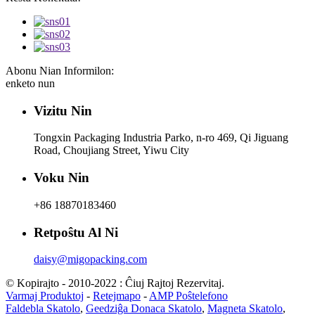
Abonu Nian Informilon:
enketo nun
Vizitu Nin
Tongxin Packaging Industria Parko, n-ro 469, Qi Jiguang
Road, Choujiang Street, Yiwu City
Voku Nin
+86 18870183460
Retpoŝtu Al Ni
daisy@migopacking.com
© Kopirajto - 2010-2022 : Ĉiuj Rajtoj Rezervitaj.
Varmaj Produktoj
-
Retejmapo
-
AMP Poŝtelefono
Faldebla Skatolo
,
Geedziĝa Donaca Skatolo
,
Magneta Skatolo
,