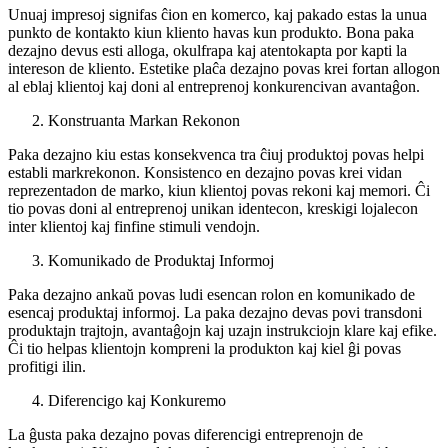
Unuaj impresoj signifas ĉion en komerco, kaj pakado estas la unua
punkto de kontakto kiun kliento havas kun produkto. Bona paka
dezajno devus esti alloga, okulfrapa kaj atentokapta por kapti la
intereson de kliento. Estetike plaĉa dezajno povas krei fortan allogon
al eblaj klientoj kaj doni al entreprenoj konkurencivan avantaĝon.
Konstruanta Markan Rekonon
Paka dezajno kiu estas konsekvenca tra ĉiuj produktoj povas helpi
establi markrekonon. Konsistenco en dezajno povas krei vidan
reprezentadon de marko, kiun klientoj povas rekoni kaj memori. Ĉi
tio povas doni al entreprenoj unikan identecon, kreskigi lojalecon
inter klientoj kaj finfine stimuli vendojn.
Komunikado de Produktaj Informoj
Paka dezajno ankaŭ povas ludi esencan rolon en komunikado de
esencaj produktaj informoj. La paka dezajno devas povi transdoni
produktajn trajtojn, avantaĝojn kaj uzajn instrukciojn klare kaj efike.
Ĉi tio helpas klientojn kompreni la produkton kaj kiel ĝi povas
profitigi ilin.
Diferencigo kaj Konkuremo
La ĝusta paka dezajno povas diferencigi entreprenojn de