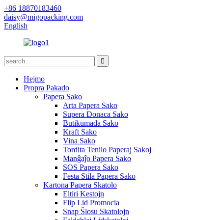
+86 18870183460
daisy@migopacking.com
English
Hejmo
Propra Pakado
Papera Sako
Arta Papera Sako
Supera Donaca Sako
Butikumada Sako
Kraft Sako
Vina Sako
Tordita Tenilo Paperaj Sakoj
Manĝaĵo Papera Sako
SOS Papera Sako
Festa Stila Papera Sako
Kartona Papera Skatolo
Eltiri Kestojn
Flip Lid Promocia
Snap Ŝlosu Skatolojn