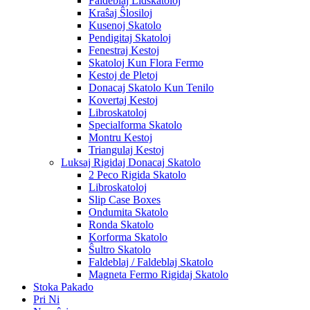
Faldeblaj Lidskatoloj
Kraŝaj Ŝlosiloj
Kusenoj Skatolo
Pendigitaj Skatoloj
Fenestraj Kestoj
Skatoloj Kun Flora Fermo
Kestoj de Pletoj
Donacaj Skatolo Kun Tenilo
Kovertaj Kestoj
Libroskatoloj
Specialforma Skatolo
Montru Kestoj
Triangulaj Kestoj
Luksaj Rigidaj Donacaj Skatolo
2 Peco Rigida Skatolo
Libroskatoloj
Slip Case Boxes
Ondumita Skatolo
Ronda Skatolo
Korforma Skatolo
Ŝultro Skatolo
Faldeblaj / Faldeblaj Skatolo
Magneta Fermo Rigidaj Skatolo
Stoka Pakado
Pri Ni