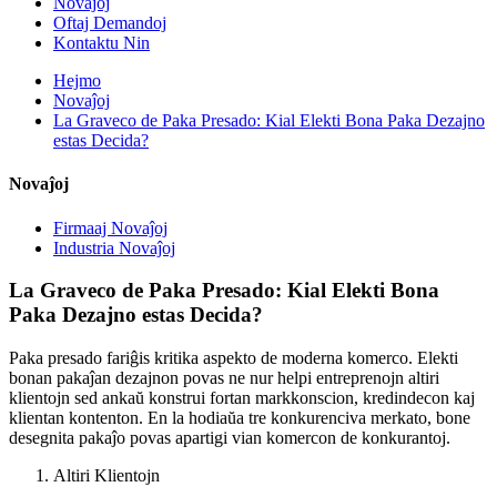
Novaĵoj
Oftaj Demandoj
Kontaktu Nin
Hejmo
Novaĵoj
La Graveco de Paka Presado: Kial Elekti Bona Paka Dezajno
estas Decida?
Novaĵoj
Firmaaj Novaĵoj
Industria Novaĵoj
La Graveco de Paka Presado: Kial Elekti Bona
Paka Dezajno estas Decida?
Paka presado fariĝis kritika aspekto de moderna komerco. Elekti
bonan pakaĵan dezajnon povas ne nur helpi entreprenojn altiri
klientojn sed ankaŭ konstrui fortan markkonscion, kredindecon kaj
klientan kontenton. En la hodiaŭa tre konkurenciva merkato, bone
desegnita pakaĵo povas apartigi vian komercon de konkurantoj.
Altiri Klientojn