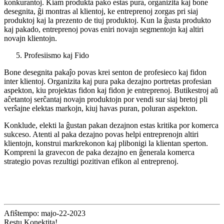
konkurantoj. Kiam produkta pako estas pura, organizita kaj bone
desegnita, ĝi montras al klientoj, ke entreprenoj zorgas pri siaj
produktoj kaj la prezento de tiuj produktoj. Kun la ĝusta produkto
kaj pakado, entreprenoj povas eniri novajn segmentojn kaj altiri
novajn klientojn.
Profesiismo kaj Fido
Bone desegnita pakaĵo povas krei senton de profesieco kaj fidon
inter klientoj. Organizita kaj pura paka dezajno portretas profesian
aspekton, kiu projektas fidon kaj fidon je entreprenoj. Butikestroj aŭ
aĉetantoj serĉantaj novajn produktojn por vendi sur siaj bretoj pli
verŝajne elektas markojn, kiuj havas puran, poluran aspekton.
Konklude, elekti la ĝustan pakan dezajnon estas kritika por komerca
sukceso. Atenti al paka dezajno povas helpi entreprenojn altiri
klientojn, konstrui markrekonon kaj plibonigi la klientan sperton.
Kompreni la gravecon de paka dezajno en ĝenerala komerca
strategio povas rezultigi pozitivan efikon al entreprenoj.
Afiŝtempo: majo-22-2023
Restu Konektita!